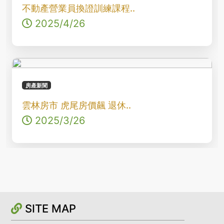
不動產營業員換證訓練課程..
2025/4/26
房產新聞
雲林房市 虎尾房價飆 退休..
2025/3/26
SITE MAP