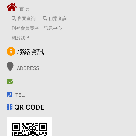
首 頁
售案查詢
租案查詢
刊登會員專區
訊息中心
關於我們
聯絡資訊
ADDRESS
TEL.
QR CODE