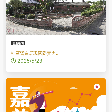
房產新聞
社區營造展現國際實力..
2025/5/23