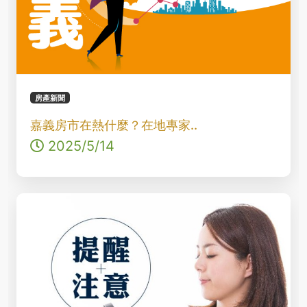
房產新聞
嘉義房市在熱什麼？在地專家..
2025/5/14