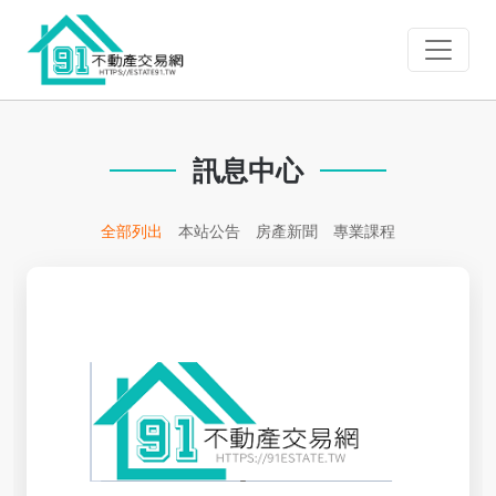
訊息中心
全部列出
本站公告
房產新聞
專業課程