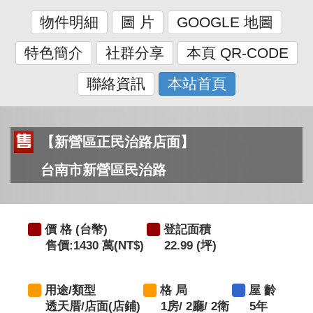
物件明細
圖 片
GOOGLE 地圖
特色簡介
社群分享
本頁 QR-CODE
聯絡資訊
本站首頁
【新營區正民治路店面】
台南市新營區民治路
價 格 (台幣)
登記面積
售價:1430 萬(NT$)
22.99 (坪)
用途/類型
格 局
屋 齡
透天厝/店面(店鋪)
1房/ 2廳/ 2衛
5年