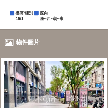
樓高/樓別
座向
15/1
座~西~朝~東
物件圖片