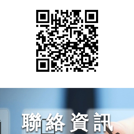
聯 絡 資 訊