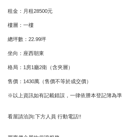
租金：月租28500元
樓層：一樓
總坪數：22.99坪
坐向：座西朝東
格局：1房1廳2衛（含夾層）
售價：1430萬（售價不等於成交價）
※以上資訊如有記載錯誤，一律依謄本登記簿為準
看屋請洽詢:下方人員 行動電話!!